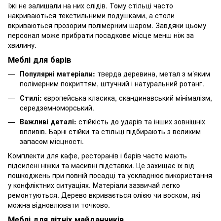
їжі не залишали на них слідів. Тому стільці часто
накриваються текстильними подушками, а столи
вкриваються прозорим полімерним шаром. Завдяки цьому
персонал може прибрати посадкове місце менш ніж за
хвилину.
Меблі для барів
Популярні матеріали:
тверда деревина, метал з м’яким
полімерним покриттям, штучний і натуральний ротанг.
Стилі:
європейська класика, скандинавський мінімалізм,
середземноморський.
Важливі деталі:
стійкість до ударів та інших зовнішніх
впливів. Барні стійки та стільці підбирають з великим
запасом місцності.
Комплекти для кафе, ресторанів і барів часто мають
підсилені ніжки та масивні підставки. Це захищає їх від
пошкоджень при повній посадці та ускладнює використання
у конфліктних ситуаціях. Матеріали зазвичай легко
ремонтуються. Дерево вкривається олією чи воском, які
можна відновлювати точково.
Меблі для літніх майданчиків