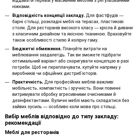
віддавати перевагу масивним меблям з регульованими
ніжками.
Відповідність концепції закладу.
Для фастфудів —
барні стільці, розкладні меблі на терасах, пластикові
столи. Для ресторанів високого класу — крісла й дивани
з класичним дизайном та якісною тканиною. Враховуйте
також особливості стилю й колірну гаму.
Бюджетні обмеження.
Плануйте витрати на
меблювання заздалегідь. Так ви зможете підібрати
оптимальний варіант або скоригувати концепцію в разі
потреби. Щоб не переплачувати, купуйте напряму у
виробників чи офіційних дистриб’юторів.
Практичність.
Для професійних меблів важливі
мобільність, компактність і зручність. Вони повинні
витримувати обробку агресивними очисниками й
дезінфектантами. Вуличні меблі мають складатися без
зайвих зусиль — особливо коли мова про стільці.
Вибір меблів відповідно до типу закладу:
рекомендації
Меблі для ресторанів