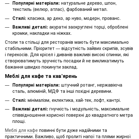
Популярні матеріали:
натуральне дерево, шпон,
текстиль (велюр, атлас), фарбований метал.
Стилі:
класика, ар деко, ар нуво, модерн, прованс.
Важливі деталі:
акуратні заокруглені торці, оброблені
кромки, накладки на ніжках.
Столи та стільці для ресторанів мають бути максимально
стабільними. Пріоритет — відсутність зайвих скрипів, зсувів
і перекосів. Для крісел і диванів важливі високі спинки, які
створюватимуть зручність посадки й не викликатимуть
бажання швидко покинути заклад.
Меблі для кафе та кав'ярень
Популярні матеріали:
штучний ротанг, нержавіюча
сталь, алюміній, МДФ та інші похідні деревини.
Стилі:
мінімалізм, еклектика, хай-тек, лофт, кантрі.
Важливі деталі:
гнучкість і модульність, максимальне
співвідношення корисної поверхні до квадратного метра
площі.
Меблі для кафе
повинні бути дуже надійними та
практичними. Важливо, щоб пролиті напої та плями жирної