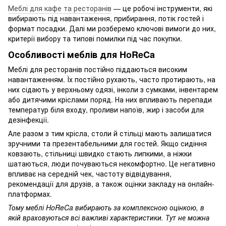
Меблі для кафе та ресторанів
— це робочі інструменти, які
вибирають під навантаження, прибирання, потік гостей і
формат посадки. Далі ми розберемо ключові вимоги до них,
критерії вибору та типові помилки під час покупки.
Особливості меблів для HoReCa
Меблі для ресторанів постійно піддаються високим
навантаженням. Їх постійно рухають, часто протирають, на
них сідають у верхньому одязі, інколи з сумками, інвентарем
або дитячими кріслами поряд. На них впливають перепади
температур біля входу, проливи напоїв, жир і засоби для
дезінфекції.
Але разом з тим крісла, столи й стільці мають залишатися
зручними та презентабельними для гостей. Якщо сидіння
ковзають, стільниці швидко стають липкими, а ніжки
шатаються, люди почуваються некомфортно. Це негативно
впливає на середній чек, частоту відвідування,
рекомендації для друзів, а також оцінки закладу на онлайн-
платформах.
Тому меблі HoReCa вибирають за комплексною оцінкою, в
якій враховуються всі важливі характеристики. Тут не можна