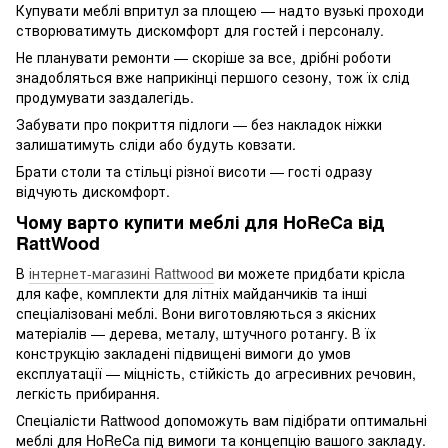
Купувати меблі впритул за площею — надто вузькі проходи
створюватимуть дискомфорт для гостей і персоналу.
Не планувати ремонти — скоріше за все, дрібні роботи
знадобляться вже наприкінці першого сезону, тож їх слід
продумувати заздалегідь.
Забувати про покриття підлоги — без накладок ніжки
залишатимуть сліди або будуть ковзати.
Брати столи та стільці різної висоти — гості одразу
відчують дискомфорт.
Чому варто купити меблі для HoReCa від
RattWood
В
інтернет-магазині Rattwood
ви можете придбати крісла
для кафе, комплекти для літніх майданчиків та інші
спеціалізовані меблі. Вони виготовляються з якісних
матеріалів — дерева, металу, штучного ротангу. В їх
конструкцію закладені підвищені вимоги до умов
експлуатації — міцність, стійкість до агресивних речовин,
легкість прибирання.
Спеціалісти Rattwood допоможуть вам підібрати оптимальні
меблі для HoReCa під вимоги та концепцію вашого закладу.