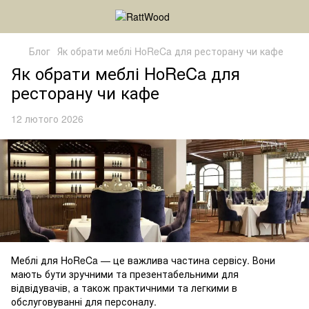
Блог
Як обрати меблі HoReCa для ресторану чи кафе
Як обрати меблі HoReCa для
ресторану чи кафе
12 лютого 2026
Меблі для HoReCa — це важлива частина сервісу. Вони
мають бути зручними та презентабельними для
відвідувачів, а також практичними та легкими в
обслуговуванні для персоналу.