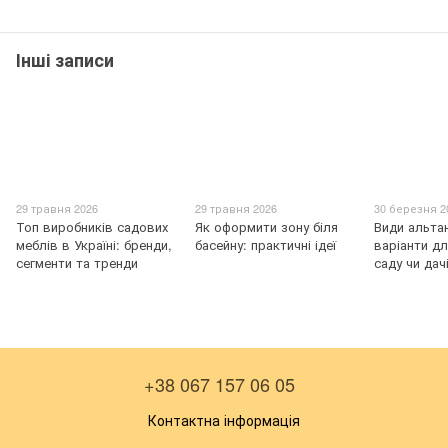
Інші записи
29 травня 2026
29 травня 2026
30 березня 2
Топ виробників садових
Як оформити зону біля
Види альта
меблів в Україні: бренди,
басейну: практичні ідеї
варіанти д
сегменти та тренди
саду чи дач
+38 067 157 06 05
Контактна інформація