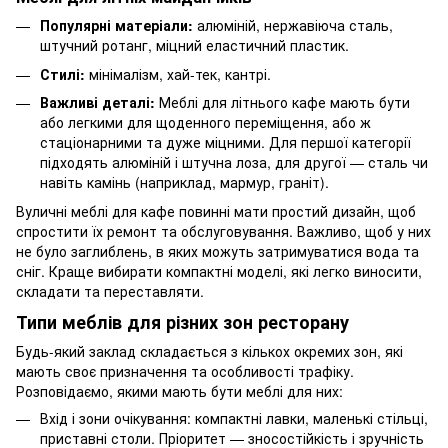
Популярні матеріали:
алюміній, нержавіюча сталь,
штучний ротанг, міцний еластичний пластик.
Стилі:
мінімалізм, хай-тек, кантрі.
Важливі деталі:
Меблі для літнього кафе мають бути
або легкими для щоденного переміщення, або ж
стаціонарними та дуже міцними. Для першої категорії
підходять алюміній і штучна лоза, для другої — сталь чи
навіть камінь (наприклад, мармур, граніт).
Вуличні меблі для кафе повинні мати простий дизайн, щоб
спростити їх ремонт та обслуговування. Важливо, щоб у них
не було заглиблень, в яких можуть затримуватися вода та
сніг. Краще вибирати компактні моделі, які легко виносити,
складати та переставляти.
Типи меблів для різних зон ресторану
Будь-який заклад складається з кількох окремих зон, які
мають своє призначення та особливості трафіку.
Розповідаємо, якими мають бути меблі для них:
Вхід і зони очікування: компактні лавки, маленькі стільці,
приставні столи. Пріоритет — зносостійкість і зручність