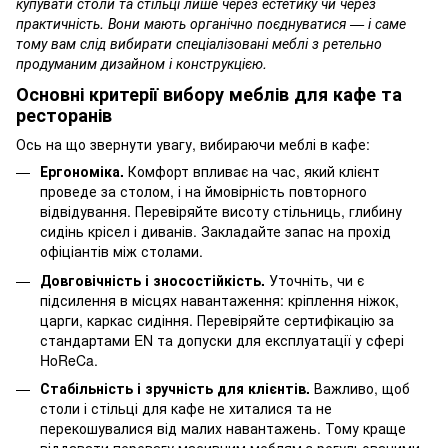
купувати столи та стільці лише через естетику чи через
практичність. Вони мають органічно поєднуватися — і саме
тому вам слід вибирати спеціалізовані меблі з ретельно
продуманим дизайном і конструкцією.
Основні критерії вибору меблів для кафе та
ресторанів
Ось на що звернути увагу, вибираючи меблі в кафе:
Ергономіка.
Комфорт впливає на час, який клієнт
проведе за столом, і на ймовірність повторного
відвідування. Перевіряйте висоту стільниць, глибину
сидінь крісел і диванів. Закладайте запас на прохід
офіціантів між столами.
Довговічність і зносостійкість.
Уточніть, чи є
підсилення в місцях навантаження: кріплення ніжок,
царги, каркас сидіння. Перевіряйте сертифікацію за
стандартами EN та допуски для експлуатації у сфері
HoReCa.
Стабільність і зручність для клієнтів.
Важливо, щоб
столи і стільці для кафе не хиталися та не
перекошувалися від малих навантажень. Тому краще