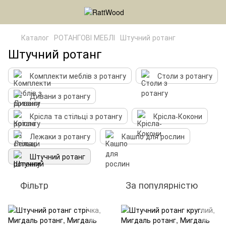
Каталог
РОТАНГОВІ МЕБЛІ
Штучний ротанг
Штучний ротанг
Комплекти меблів з ротангу
Столи з ротангу
Дивани з ротангу
Крісла та стільці з ротангу
Крісла-Кокони
Лежаки з ротангу
Кашпо для рослин
Штучний ротанг
Фільтр
За популярністю