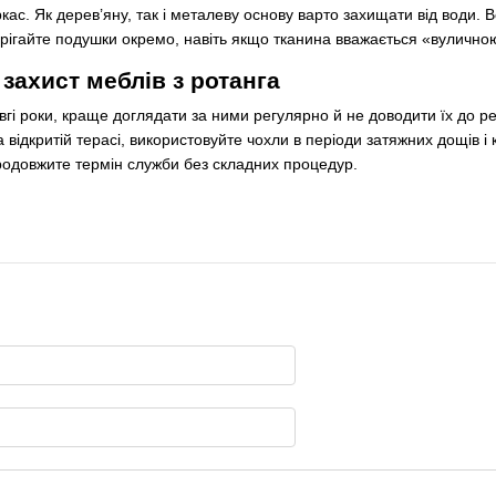
ркас. Як дерев’яну, так і металеву основу варто захищати від води. 
рігайте подушки окремо, навіть якщо тканина вважається «вулично
захист меблів з ротанга
гі роки, краще доглядати за ними регулярно й не доводити їх до рем
 відкритій терасі, використовуйте чохли в періоди затяжних дощів 
 продовжите термін служби без складних процедур.