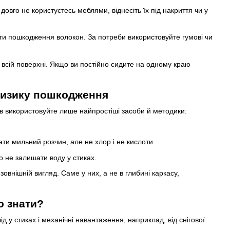
овго не користуєтесь меблями, віднесіть їх під накриття чи у
ти пошкодження волокон. За потреби використовуйте гумові чи
всій поверхні. Якщо ви постійно сидите на одному краю
ризику пошкодження
в використовуйте лише найпростіші засоби й методики:
ти мильний розчин, але не хлор і не кислоти.
о не залишати воду у стиках.
внішній вигляд. Саме у них, а не в глибині каркасу,
о знати?
у стиках і механічні навантаження, наприклад, від снігової