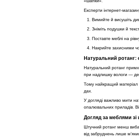
«шапки».
Експерти інтернет-магази
Вимийте й висушіть ди
Зніміть подушки й текс
Поставте меблі на рів
Накрийте захисними чо
Натуральний ротанг: 
Натуральний ротанг примхл
при надлишку вологи — д
Тому найкращий матеріал й
дах.
У догляді важливо мити на
опалювальних приладів. В
Догляд за меблями зі
Штучний ротанг менш вибаг
від забруднень лише м’яки