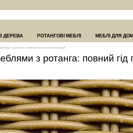
З ДЕРЕВА
РОТАНГОВІ МЕБЛІ
МЕБЛІ ДЛЯ ДО
блями з ротанга: повний гід по експлуатації
еблями з ротанга: повний гід 