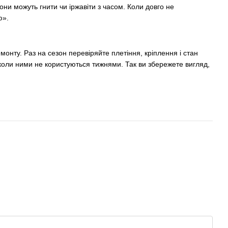
Вони можуть гнити чи іржавіти з часом. Коли довго не
ю».
онту. Раз на сезон перевіряйте плетіння, кріплення і стан
і коли ними не користуються тижнями. Так ви збережете вигляд,