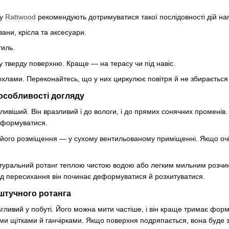
ну
Rattwood
рекомендують дотримуватися такої послідовності дій нап
вани, крісла та аксесуари.
тиль.
ну тверду поверхню. Краще — на терасу чи під навіс.
хлами. Переконайтесь, що у них циркулює повітря й не збирається
особливості догляду
ивіший. Він вразливий і до вологи, і до прямих сонячних променів.
еформуватися.
ого розміщення — у сухому вентильованому приміщенні. Якщо очікує
туральний ротанг теплою чистою водою або легким мильним розчин
ід пересихання він починає деформуватися й розхитуватися.
 штучного ротанга
ливий у побуті. Його можна мити частіше, і він краще тримає форму
ми щітками й ганчірками. Якщо поверхня подряпається, вона буде з