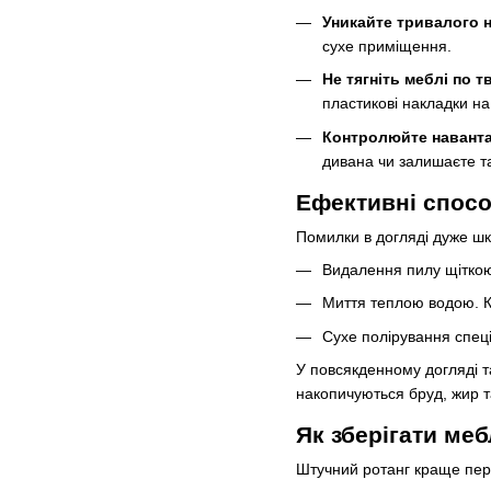
Уникайте тривалого н
сухе приміщення.
Не тягніть меблі по т
пластикові накладки на
Контролюйте наванта
дивана чи залишаєте та
Ефективні спосо
Помилки в догляді дуже шк
Видалення пилу щіткою
Миття теплою водою. Кр
Сухе полірування спец
У повсякденному догляді т
накопичуються бруд, жир т
Як зберігати меб
Штучний ротанг краще пере