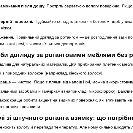
амокання після дощу.
Протріть серветкою вологу поверхню. Якщо д
вердій поверхні.
Підіймайте їх над плиткою чи бетоном, щоб уника
 ніжки.
ження.
Правильний догляд за ротангом — це розподілення ваги по 
м важкі речі, з часом з’явиться деформація.
би догляду за ротанговими меблями без 
ідливі для натуральних матеріалів. Для прибирання плетених меблі
 з природних волокон (наприклад, кінського волосу).
аще — чистою. Якщо є плями від напоїв і їжі, можна використовува
іальними засобами й ганчірками (наприклад, мікрофіброю). Важлив
акож краще робити акцент на видимих поверхнях, які впливають на зо
а органічні речовини.
лі зі штучного ротанга взимку: що потрібн
носить вологу й перепади температур. Але йому сильно шкодять лід 