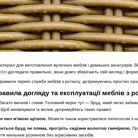
теріал для виготовлення вуличних меблів і домашніх аксесуарів. Ві
еблі
доглядати правильно, вони довго зберігають свій вигляд і форм
довжити термін служби меблів з ротангу, дотримуючись простих пр
равила догляду та експлуатації меблів з р
багато вигинів і стиків. Головний ворог тут — бруд, який легко заб
. Щоб мінімізувати їх вплив, дотримуйтесь таких правил:
е пил м’якою щіткою.
Можете також користуватися пилососом з н
виться бруд чи пляма, протріть сидіння вологою ганчіркою.
Пр
ття мильним розчином без агресивних засобів.