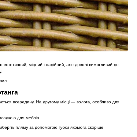
н естетичний, міцний і надійний, але доволі вимогливий до
у.
авил.
отанга
ивається всередину. На другому місці — волога, особливо для
асадкою для меблів.
иберіть пляму за допомогою губки якомога скоріше.