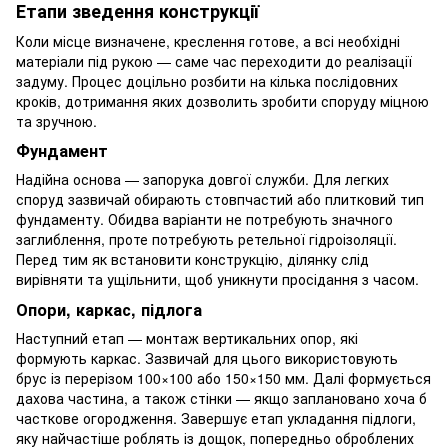
Етапи зведення конструкції
Коли місце визначене, креслення готове, а всі необхідні
матеріали під рукою — саме час переходити до реалізації
задуму. Процес доцільно розбити на кілька послідовних
кроків, дотримання яких дозволить зробити споруду міцною
та зручною.
Фундамент
Надійна основа — запорука довгої служби. Для легких
споруд зазвичай обирають стовпчастий або плитковий тип
фундаменту. Обидва варіанти не потребують значного
заглиблення, проте потребують ретельної гідроізоляції.
Перед тим як встановити конструкцію, ділянку слід
вирівняти та ущільнити, щоб уникнути просідання з часом.
Опори, каркас, підлога
Наступний етап — монтаж вертикальних опор, які
формують каркас. Зазвичай для цього використовують
брус із перерізом 100×100 або 150×150 мм. Далі формується
дахова частина, а також стінки — якщо заплановано хоча б
часткове огородження. Завершує етап укладання підлоги,
яку найчастіше роблять із дощок, попередньо оброблених