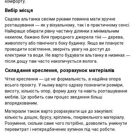
комфорту.
Вибір місця
Садова альтанка своїми руками повинна мати зручне
розташування — як у візуальному, так і в практичному сенсі.
Найкраще обирати рівну частину ділянки з мінімальним
нахилом, бажано біля природного джерела тіні — дерева,
живоплоту або північного боку будинку. Якщо ви плануєте
проводити освітлення, зверніть увагу на доступ до
електрики та води. Не варто будувати альтанку в низинах —
після дощу там часто накопичується волога.
Складання креслення, розрахунок матеріалів
Чітке креслення — це не формальність, а надійна опора
всього проєкту. У ньому варто одразу позначити розміри,
висоту, кількість опор, форму даху та навіть розташування
меблів. Це зробить сам процес зведення більш
впорядкованим.
Матеріали також варто розрахувати ще до закупівлі:
кількість дощок, брусу, кріплень, покрівельного матеріалу.
Розуміння, скільки саме чого потрібно, дозволить уникнути
перевитрат і непередбачених зупинок під час роботи.