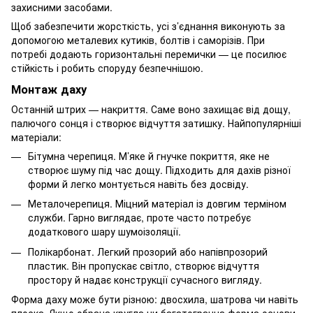
захисними засобами.
Щоб забезпечити жорсткість, усі з’єднання виконують за
допомогою металевих кутиків, болтів і саморізів. При
потребі додають горизонтальні перемички — це посилює
стійкість і робить споруду безпечнішою.
Монтаж даху
Останній штрих — накриття. Саме воно захищає від дощу,
палючого сонця і створює відчуття затишку. Найпопулярніші
матеріали:
Бітумна черепиця. М’яке й гнучке покриття, яке не
створює шуму під час дощу. Підходить для дахів різної
форми й легко монтується навіть без досвіду.
Металочерепиця. Міцний матеріал із довгим терміном
служби. Гарно виглядає, проте часто потребує
додаткового шару шумоізоляції.
Полікарбонат. Легкий прозорий або напівпрозорий
пластик. Він пропускає світло, створює відчуття
простору й надає конструкції сучасного вигляду.
Форма даху може бути різною: двосхила, шатрова чи навіть