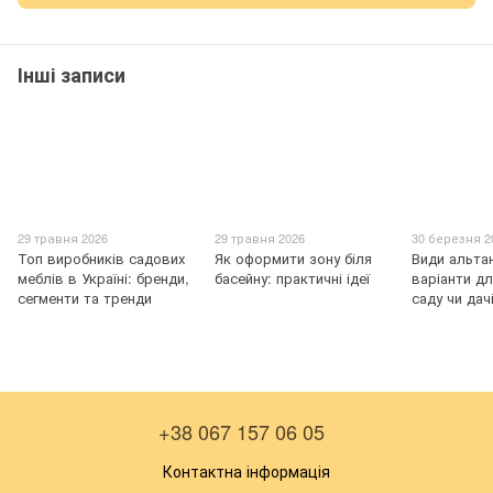
Інші записи
29 травня 2026
29 травня 2026
30 березня 2
Топ виробників садових
Як оформити зону біля
Види альта
меблів в Україні: бренди,
басейну: практичні ідеї
варіанти д
сегменти та тренди
саду чи дач
+38 067 157 06 05
Контактна інформація