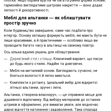
плоска. Якщо обрана кругла чи багатогранна форма основи,
гармонійно виглядатиме шатрове накриття — воно додає
легкості й декоративності.
Меблі для альтанки — як облаштувати
простір зручно
Коли будівництво завершене, саме час подбати про
інтер’єр. Основу затишку формують меблі, які мають бути не
лише красивими, а й практичними — особливо якщо ви
проводите багато часу в альтанці на свіжому повітрі.
Ось кілька вдалих рішень для облаштування:
Дерев’яний стіл і стільці
. Класичний варіант, що пасує
до будь-якого стилю. Надійні та довговічні.
Меблі на металевій основі. Виглядають сучасно, не
бояться вологості й легко миються.
Комплекти з ротангу. Ідеальний вибір для відкритої
літньої альтанки, зручні і легкі.
Альтанка, створена власноруч, — це справжнє місце для
душевного відпочинку. Від вибору матеріалів до останніх
штрихів в оформленні, усе вимагає уваги, але водночас
дарує відчуття натхнення і задоволення. Така споруда