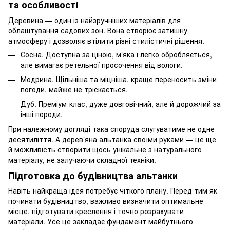
та особливості
Деревина — один із найзручніших матеріалів для
облаштування садових зон. Вона створює затишну
атмосферу і дозволяє втілити різні стилістичні рішення.
Сосна. Доступна за ціною, м’яка і легко обробляється,
але вимагає ретельної просочення від вологи.
Модрина. Щільніша та міцніша, краще переносить зміни
погоди, майже не тріскається.
Дуб. Преміум-клас, дуже довговічний, але й дорожчий за
інші породи.
При належному догляді така споруда слугуватиме не одне
десятиліття. А дерев’яна альтанка своїми руками — це ще
й можливість створити щось унікальне з натурального
матеріалу, не залучаючи складної техніки.
Підготовка до будівництва альтанки
Навіть найкраща ідея потребує чіткого плану. Перед тим як
починати будівництво, важливо визначити оптимальне
місце, підготувати креслення і точно розрахувати
матеріали. Усе це закладає фундамент майбутнього