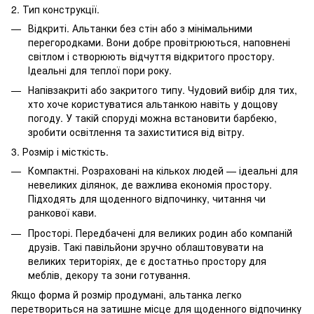
2. Тип конструкції.
Відкриті. Альтанки без стін або з мінімальними
перегородками. Вони добре провітрюються, наповнені
світлом і створюють відчуття відкритого простору.
Ідеальні для теплої пори року.
Напівзакриті або закритого типу. Чудовий вибір для тих,
хто хоче користуватися альтанкою навіть у дощову
погоду. У такій споруді можна встановити барбекю,
зробити освітлення та захиститися від вітру.
3. Розмір і місткість.
Компактні. Розраховані на кількох людей — ідеальні для
невеликих ділянок, де важлива економія простору.
Підходять для щоденного відпочинку, читання чи
ранкової кави.
Просторі. Передбачені для великих родин або компаній
друзів. Такі павільйони зручно облаштовувати на
великих територіях, де є достатньо простору для
меблів, декору та зони готування.
Якщо форма й розмір продумані, альтанка легко
перетвориться на затишне місце для щоденного відпочинку