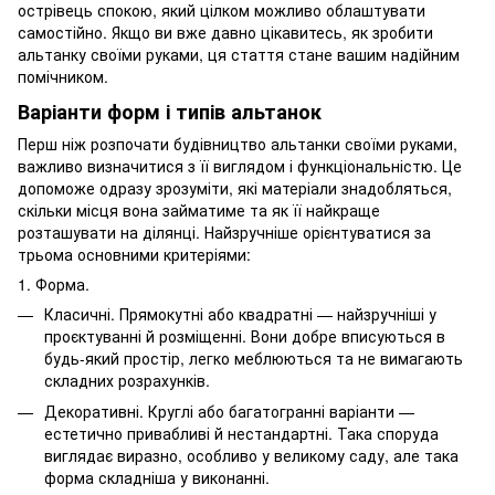
острівець спокою, який цілком можливо облаштувати
самостійно. Якщо ви вже давно цікавитесь, як зробити
альтанку своїми руками, ця стаття стане вашим надійним
помічником.
Варіанти форм і типів альтанок
Перш ніж розпочати будівництво альтанки своїми руками,
важливо визначитися з її виглядом і функціональністю. Це
допоможе одразу зрозуміти, які матеріали знадобляться,
скільки місця вона займатиме та як її найкраще
розташувати на ділянці. Найзручніше орієнтуватися за
трьома основними критеріями:
1. Форма.
Класичні. Прямокутні або квадратні — найзручніші у
проєктуванні й розміщенні. Вони добре вписуються в
будь-який простір, легко меблюються та не вимагають
складних розрахунків.
Декоративні. Круглі або багатогранні варіанти —
естетично привабливі й нестандартні. Така споруда
виглядає виразно, особливо у великому саду, але така
форма складніша у виконанні.