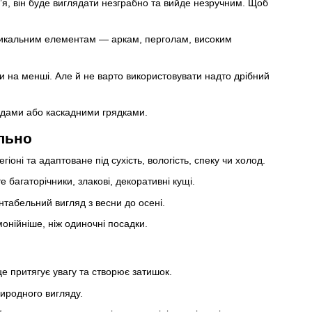
’я, він буде виглядати незграбно та вийде незручним. Щоб
ртикальним елементам — аркам, перголам, високим
и на менші. Але й не варто використовувати надто дрібний
ходами або каскадними грядками.
льно
іоні та адаптоване під сухість, вологість, спеку чи холод.
 багаторічники, злакові, декоративні кущі.
нтабельний вигляд з весни до осені.
монійніше, ніж одиночні посадки.
це притягує увагу та створює затишок.
риродного вигляду.