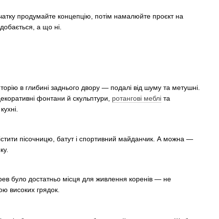
чатку продумайте концепцію, потім намалюйте проєкт на
одобається, а що ні.
торію в глибині заднього двору — подалі від шуму та метушні.
 декоративні фонтани й скульптури,
ротангові меблі
та
кухні.
містити пісочницю, батут і спортивний майданчик. А можна —
нку.
ерев було достатньо місця для живлення коренів — не
ою високих грядок.