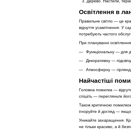
Дерево. Настили, терас
Освітлення в л
Правильне світло — це кра
відчуття усамітнення. У с
потребують частого обслу
При плануванні освітлення
Функціональну — для до
Декоративну — підсвічу
Атмосферну — гірлянди,
Найчастіші помил
Головна помилка — відсутн
спішіть — перегляньте його
Також критичною помилкою 
ігноруйте й догляд — якщ
Уникайте захаращення. Кра
не тільки красиво, а й бе