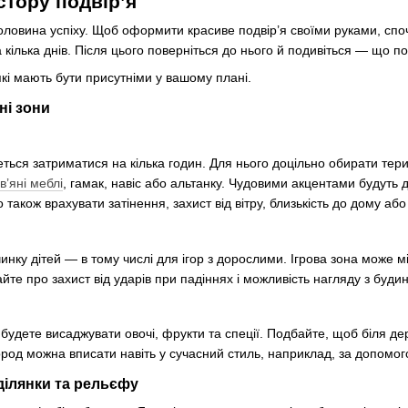
тору подвір’я
ловина успіху. Щоб оформити красиве подвір’я своїми руками, спо
на кілька днів. Після цього поверніться до нього й подивіться — що п
які мають бути присутніми у вашому плані.
ні зони
еться затриматися на кілька годин. Для нього доцільно обирати тери
в’яні меблі
, гамак, навіс або альтанку. Чудовими акцентами будуть
також врахувати затінення, захист від вітру, близькість до дому або 
чинку дітей — в тому числі для ігор з дорослими. Ігрова зона може 
йте про захист від ударів при падіннях і можливість нагляду з буди
 будете висаджувати овочі, фрукти та спеції. Подбайте, щоб біля д
род можна вписати навіть у сучасний стиль, наприклад, за допомог
ділянки та рельєфу