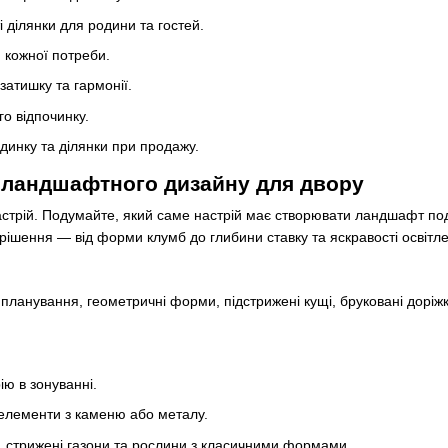
 ділянки для родини та гостей.
я кожної потреби.
атишку та гармонії.
го відпочинку.
динку та ділянки при продажу.
 ландшафтного дизайну для двору
стрій. Подумайте, який саме настрій має створювати ландшафт под
 рішення — від форми клумб до глибини ставку та яскравості освітл
е планування, геометричні форми, підстрижені кущі, бруковані дорі
ю в зонуванні.
елементи з каменю або металу.
 стрижені газони та рослини з класичними формами.