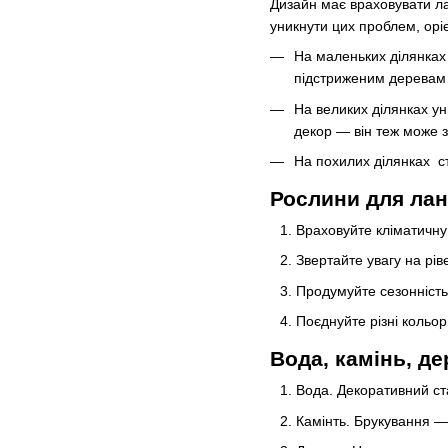
Дизайн має враховувати ла
уникнути цих проблем, оріє
На маленьких ділянках
підстриженим деревам 
На великих ділянках ун
декор — він теж може 
На похилих ділянках ст
Рослини для лан
Враховуйте кліматичну 
Звертайте увагу на рів
Продумуйте сезонність
Поєднуйте різні кольор
Вода, камінь, д
Вода. Декоративний ста
Камінть. Брукування —