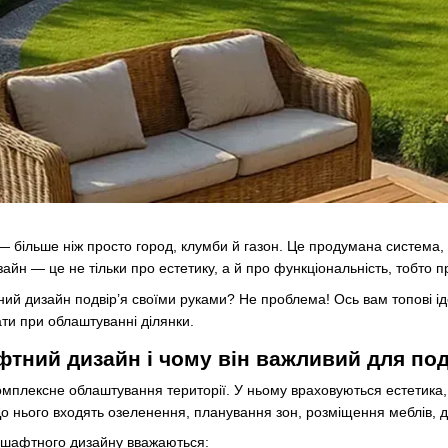
— більше ніж просто город, клумби й газон. Це продумана система,
йн — це не тільки про естетику, а й про функціональність, тобто п
й дизайн подвір’я своїми руками? Не проблема! Ось вам топові ідеї
ти при облаштуванні ділянки.
тний дизайн і чому він важливий для под
лексне облаштування території. У ньому враховуються естетика, ф
До нього входять озеленення, планування зон, розміщення меблів, д
шафтного дизайну вважаються: