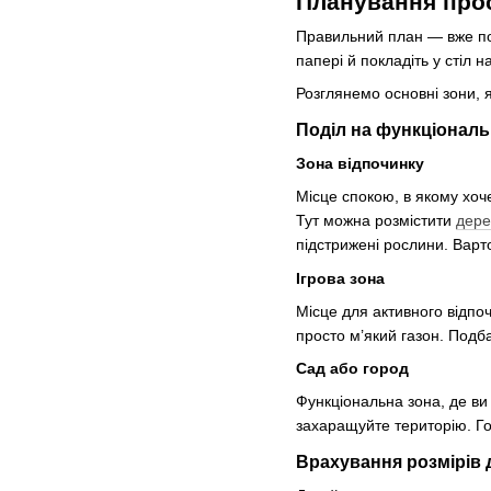
Планування прос
Правильний план — вже по
папері й покладіть у стіл 
Розглянемо основні зони, 
Поділ на функціональ
Зона відпочинку
Місце спокою, в якому хоч
Тут можна розмістити
дере
підстрижені рослини. Варто 
Ігрова зона
Місце для активного відпо
просто м’який газон. Подба
Сад або город
Функціональна зона, де ви
захаращуйте територію. Го
Врахування розмірів 