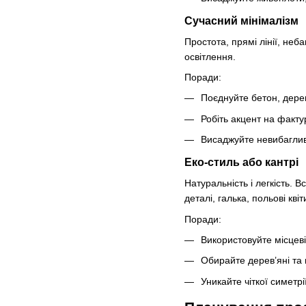
Сучасний мінімалізм
Простота, прямі лінії, неб
освітлення.
Поради:
Поєднуйте бетон, дерев
Робіть акцент на фактур
Висаджуйте невибагливі 
Еко-стиль або кантрі
Натуральність і легкість. 
деталі, галька, польові квіт
Поради:
Використовуйте місцеві
Обирайте дерев’яні та 
Уникайте чіткої симетр