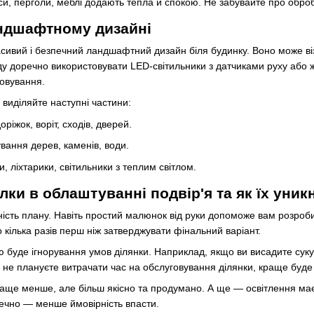
и, перголи, меблі додають тепла й спокою. Не забувайте про обробку
андшафтному дизайні
сивий і безпечний ландшафтний дизайн біля будинку. Воно може ві
аду доречно використовувати LED-світильники з датчиками руху або
говування.
 виділяйте наступні частини:
ріжок, воріт, сходів, дверей.
вання дерев, каменів, води.
 ліхтарики, світильники з теплим світлом.
ки в облаштуванні подвір'я та як їх уник
ість плану. Навіть простий малюнок від руки допоможе вам розроб
 кілька разів перш ніж затверджувати фінальний варіант.
буде ігнорування умов ділянки. Наприклад, якщо ви висадите суку
о не плануєте витрачати час на обслуговування ділянки, краще бу
ще менше, але більш якісно та продумано. А ще — освітлення має б
зпечно — менше ймовірність впасти.