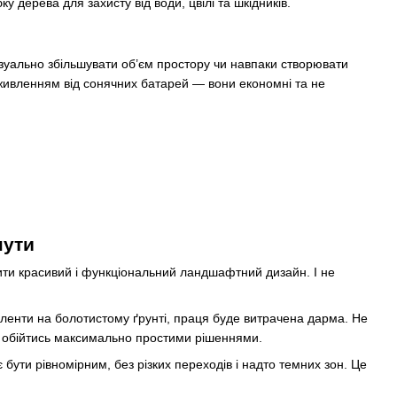
 дерева для захисту від води, цвілі та шкідників.
зуально збільшувати об’єм простору чи навпаки створювати
 живленням від сонячних батарей — вони економні та не
нути
ити красивий і функціональний ландшафтний дизайн. І не
ленти на болотистому ґрунті, праця буде витрачена дарма. Не
де обійтись максимально простими рішеннями.
ути рівномірним, без різких переходів і надто темних зон. Це