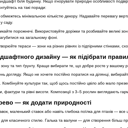
ндшафт біля будинку. Якщо ігнорувати природні особливості подвір
нтуйтесь на такі поради:
 обмежтесь мінімальною кількістю декору. Надавайте перевагу ве
у саду.
икайте порожнечі. Використовуйте доріжки та розбивайте великі зон
загубитися на загальному фоні.
ворюйте тераси — зони на різних рівнях із підпірними стінками, с
дшафтного дизайну — як підібрати прави
зону та тип ґрунту. Краще вибирати те, що добре росте у вашому рег
ень догляду. Якщо не хочете постійно поратися на ділянці, вибирайте
. Комбінуйте культури так, щоб щось постійно цвіло або мало презе
и, фактури та рівні висоти. Композиції з 3–5 рослин виглядають гар
ерево — як додати природності
вок, маленький ставок або навіть глибока поїлка для птахів — все 
 для класичного стилю. Галька та валуни — для створення більш п