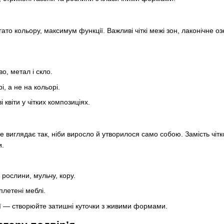
агато кольору, максимум функції. Важливі чіткі межі зон, лаконічне 
о, метал і скло.
і, а не на кольорі.
квіти у чітких композиціях.
Все виглядає так, ніби виросло й утворилося само собою. Замість чі
и.
 рослини, мульчу, кору.
плетені меблі.
ії — створюйте затишні куточки з живими формами.