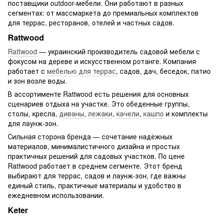
поставщики outdoor-мебели. Они работают в разных
сегментах: от массмаркета до премиальных комплектов
для террас, ресторанов, отелей и частных садов.
Rattwood
Rattwood
— украинский производитель садовой мебели с
фокусом на дереве и искусственном ротанге. Компания
работает с
мебелью для террас
, садов, дач, беседок, патио
и зон возле воды.
В ассортименте Rattwood есть решения для основных
сценариев отдыха на участке. Это обеденные группы,
столы, кресла,
диваны
,
лежаки
,
качели
,
кашпо
и комплекты
для лаунж-зон.
Сильная сторона бренда — сочетание надёжных
материалов, минималистичного дизайна и простых
практичных решений для садовых участков. По цене
Rattwood работает в среднем сегменте. Этот бренд
выбирают для террас, садов и лаунж-зон, где важны
единый стиль, практичные материалы и удобство в
ежедневном использовании.
Keter