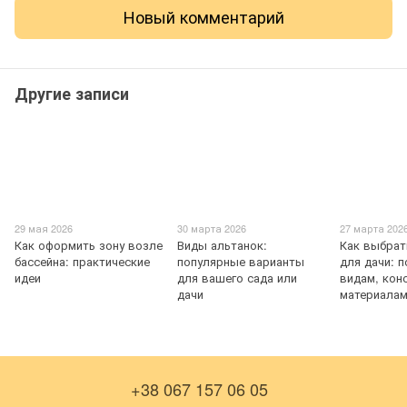
Новый комментарий
Другие записи
29 мая 2026
30 марта 2026
27 марта 202
Как оформить зону возле
Виды альтанок:
Как выбрат
бассейна: практические
популярные варианты
для дачи: 
идеи
для вашего сада или
видам, кон
дачи
материала
+38 067 157 06 05