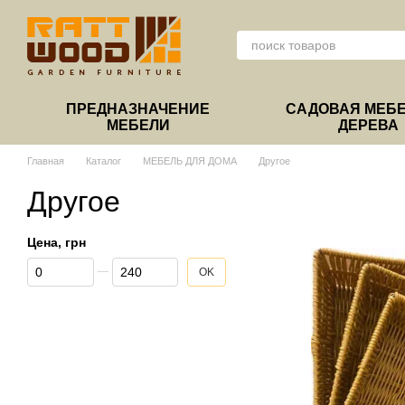
Перейти к основному контенту
ПРЕДНАЗНАЧЕНИЕ
САДОВАЯ МЕБЕ
МЕБЕЛИ
ДЕРЕВА
Главная
Каталог
МЕБЕЛЬ ДЛЯ ДОМА
Другое
Другое
Цена, грн
От Цена, грн
До Цена, грн
OK