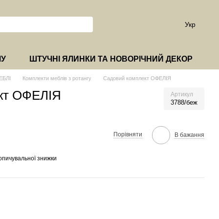
Укр
МУ
ШТУЧНІ ЯЛИНКИ ТА НОВОРІЧНИЙ ДЕКОР
ЕБЛІ
Комплекти меблів з ротангу
Садовий комплект ОФЕЛІЯ
кт ОФЕЛІЯ
Артикул
3788/беж
Порівняти
В бажання
опичувальної знижки