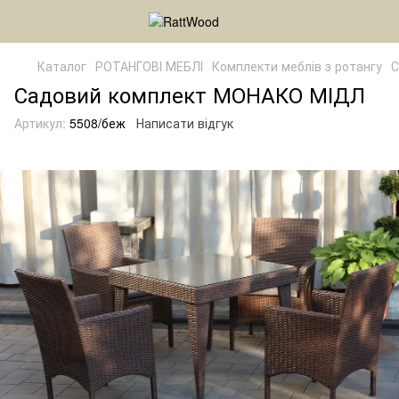
Каталог
РОТАНГОВІ МЕБЛІ
Комплекти меблів з ротангу
С
Садовий комплект МОНАКО МІДЛ
Артикул:
5508/беж
Написати відгук