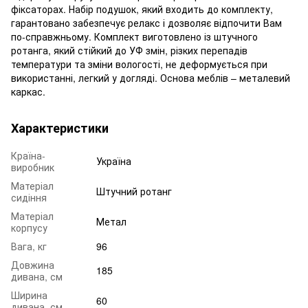
фіксаторах. Набір подушок, який входить до комплекту,
гарантовано забезпечує релакс і дозволяє відпочити Вам
по-справжньому. Комплект виготовлено із штучного
ротанга, який стійкий до УФ змін, різких перепадів
температури та зміни вологості, не деформується при
використанні, легкий у догляді. Основа меблів – металевий
каркас.
Характеристики
Країна-
Україна
виробник
Матеріал
Штучний ротанг
сидіння
Матеріал
Метал
корпусу
Вага, кг
96
Довжина
185
дивана, см
Ширина
60
дивана, см