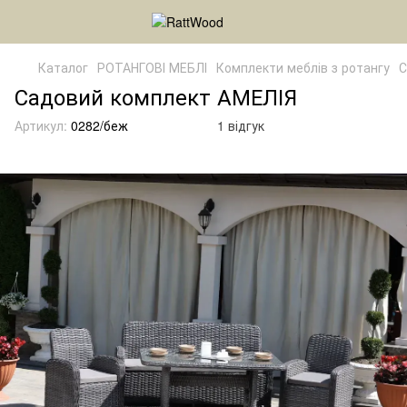
Каталог
РОТАНГОВІ МЕБЛІ
Комплекти меблів з ротангу
С
Садовий комплект АМЕЛІЯ
Артикул:
0282/беж
1 відгук