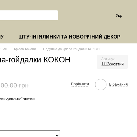
Укр
МУ
ШТУЧНІ ЯЛИНКИ ТА НОВОРІЧНИЙ ДЕКОР
ЕБЛІ
Крісла-Кокони
Подушка до крісла-гойдалки КОКОН
ла-гойдалки КОКОН
Артикул
1112/жовтий
000.00 грн
Порівняти
В бажання
опичувальної знижки