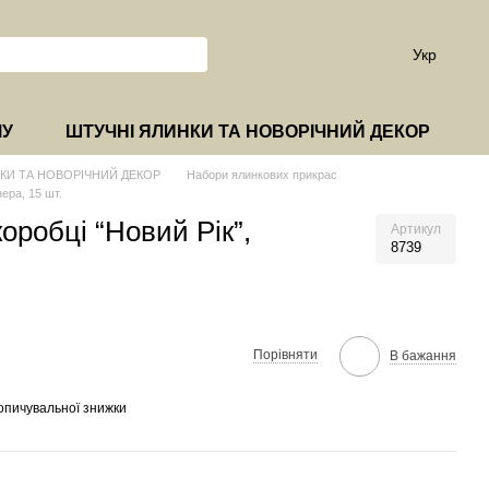
Укр
МУ
ШТУЧНІ ЯЛИНКИ ТА НОВОРІЧНИЙ ДЕКОР
КИ ТА НОВОРІЧНИЙ ДЕКОР
Набори ялинкових прикрас
нера, 15 шт.
коробці “Новий Рік”,
Артикул
8739
Порівняти
В бажання
опичувальної знижки