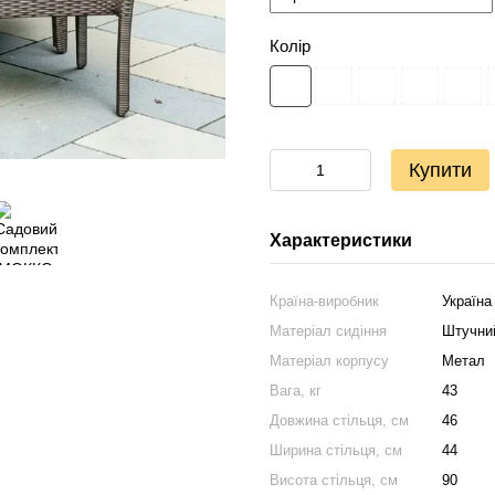
Колір
Купити
Характеристики
Країна-виробник
Україна
Матеріал сидіння
Штучний
Матеріал корпусу
Метал
Вага, кг
43
Довжина стільця, см
46
Ширина стільця, см
44
Висота стільця, см
90