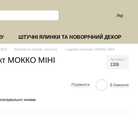
Укр
МУ
ШТУЧНІ ЯЛИНКИ ТА НОВОРІЧНИЙ ДЕКОР
ЕБЛІ
Комплекти меблів з ротангу
Садовий комплект МОККО МІНІ
кт МОККО МІНІ
Артикул
1326
Порівняти
В бажання
опичувальної знижки