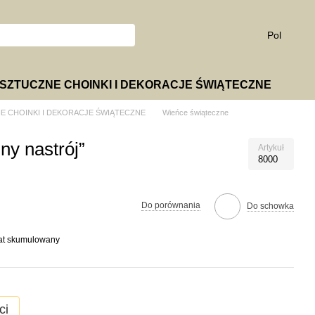
Pol
SZTUCZNE CHOINKI I DEKORACJE ŚWIĄTECZNE
E CHOINKI I DEKORACJE ŚWIĄTECZNE
Wieńce świąteczne
ny nastrój”
Artykuł
8000
Do porównania
Do schowka
bat skumulowany
ci