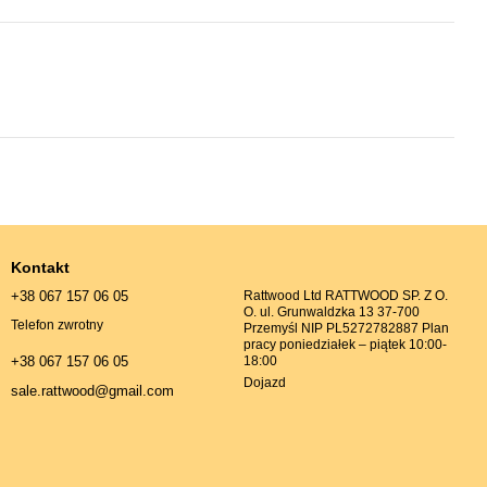
Kontakt
+38 067 157 06 05
Rattwood Ltd RATTWOOD SP. Z O.
O. ul. Grunwaldzka 13 37-700
Telefon zwrotny
Przemyśl NIP PL5272782887 Plan
pracy poniedziałek – piątek 10:00-
18:00
+38 067 157 06 05
Dojazd
sale.rattwood@gmail.com