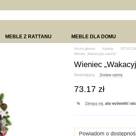
MEBLE Z RATTANU
MEBLE DLA DOMU
Strona główna
Katalog
SZTUCZN
Wieniec „Wakacyjny nastrój”
Wieniec „Wakacyj
Niedostępny
Zostaw opinię
73.17 zł
Zaloguj się
, aby wyświetlić ra
%
Powiadom o dostępnoś