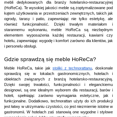
mebli dedykowanych dla branży hotelarsko-restauracyjnej
(HoReCa). Te wysokiej jakości meble są zoptymalizowane pod
kątem użytkowania w przestrzeniach zewnętrznych, takich jak
ogrody, tarasy i patio, zapewniając nie tylko estetykę, ale
również funkcjonalność. Dzięki trwałym materiałom i
starannemu wykonaniu, meble HoReCa są niezbędnym
elementem wyposażenia każdej restauracji, kawiarni czy
hotelu, zapewniając wygodę i komfort zarówno dla klientów, jak
i personelu obsługi.
Gdzie sprawdzą się meble HoReCa?
Meble HoReCa, takie jak
stoliki z technorattanu
, doskonale
sprawdzą się w lokalach gastronomicznych, hotelach i
obiektach związanych z branżą hotelarsko-restauracyjną.
Dzięki swojej trwałości, funkcjonalności i eleganckiemu
designowi, są one idealnym wyborem dla restauracji, barów i
hoteli, spełniając zarówno wymagania estetyczne, jak i
funkcjonalne. Dodatkowo, technorattan użyty do ich produkcji
jest łatwy w utrzymaniu czystości, co jest niezmiernie istotne w
gastronomii. W hotelach zaś stanowią one wygodne i stylowe