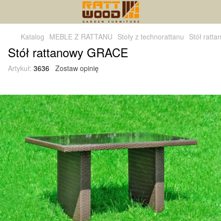
Katalog
MEBLE Z RATTANU
Stoły z technorattanu
Stół ratt
Stół rattanowy GRACE
Artykuł:
3636
Zostaw opinię