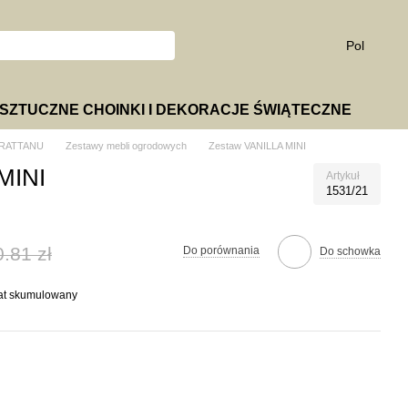
Pol
SZTUCZNE CHOINKI I DEKORACJE ŚWIĄTECZNE
 RATTANU
Zestawy mebli ogrodowych
Zestaw VANILLA MINI
MINI
Artykuł
1531/21
.81 zł
Do porównania
Do schowka
bat skumulowany