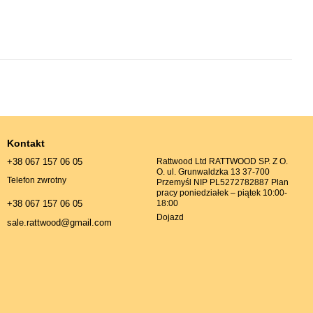
Kontakt
+38 067 157 06 05
Rattwood Ltd RATTWOOD SP. Z O.
O. ul. Grunwaldzka 13 37-700
Telefon zwrotny
Przemyśl NIP PL5272782887 Plan
pracy poniedziałek – piątek 10:00-
18:00
+38 067 157 06 05
Dojazd
sale.rattwood@gmail.com