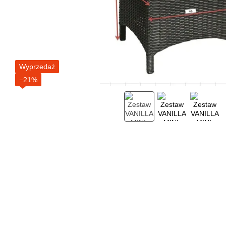
Wyprzedaż
−21%