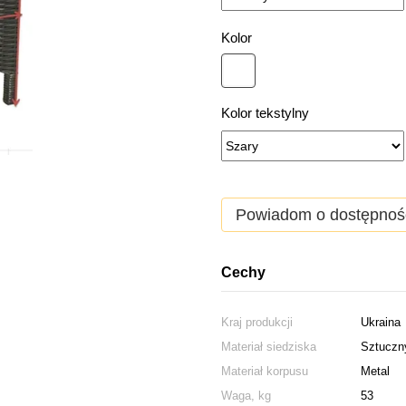
Kolor
Kolor tekstylny
Powiadom o dostępnoś
Cechy
Kraj produkcji
Ukraina
Materiał siedziska
Sztuczny
Materiał korpusu
Metal
Waga, kg
53