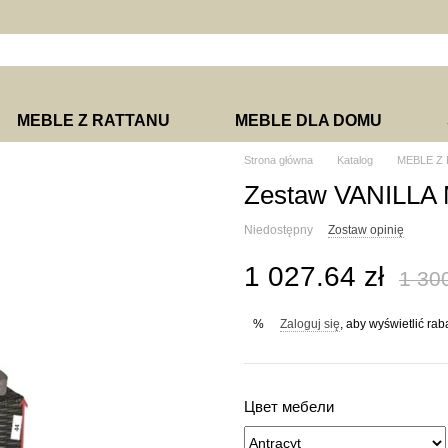
MEBLE Z RATTANU
MEBLE DLA DOMU
Strona główna
Katalog
MEBLE Z
Zestaw VANILLA 
Niedostępny
Zostaw opinię
1 027.64 zł
1 300
Zaloguj się
, aby wyświetlić ra
%
Цвет мебели