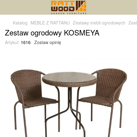
Katalog
MEBLE Z RATTANU
Zestawy mebli ogrodowych
Zes
Zestaw ogrodowy KOSMEYA
Artykuł:
1616
Zostaw opinię