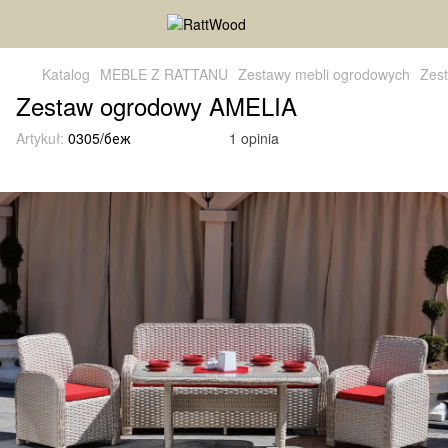
Katalog
MEBLE Z RATTANU
Zestawy mebli ogrodowych
Zes
Zestaw ogrodowy AMELIA
Artykuł:
0305/беж
1 opinia