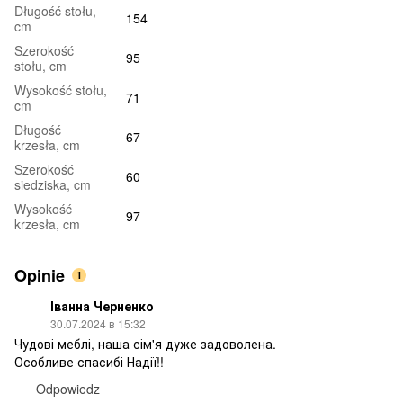
Długość stołu,
154
cm
Szerokość
95
stołu, cm
Wysokość stołu,
71
cm
Długość
67
krzesła, cm
Szerokość
60
siedziska, cm
Wysokość
97
krzesła, cm
Opinie
1
Іванна Черненко
30.07.2024 в 15:32
Чудові меблі, наша сім'я дуже задоволена.
Особливе спасибі Надії!!
Odpowiedz