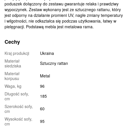
poduszek dołączony do zestawu gwarantuje relaks i prawdziwy
wypoczynek. Zestaw wykonany jest ze sztucznego rattanu, który
jest odporny na działanie promieni UV, nagłe zmiany temperatury
i wilgotności, nie odkształca się podczas użytkowania, łatwy w
pielęgnacji. Podstawą mebla jest metalowa rama.
Cechy
Kraj produkcji
Ukraina
Materiał
Sztuczny rattan
siedziska
Materiał
Metal
korpusu
Waga, kg
96
Długość sofy,
185
cm
Szerokość sofy,
60
cm
Wysokość sofy,
95
cm