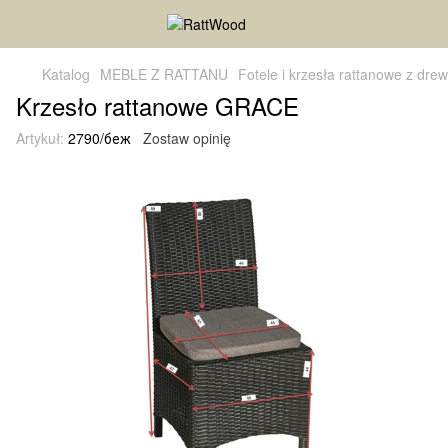
Katalog
MEBLE Z RATTANU
Fotele i krzesła rattanowe z drew
Krzesło rattanowe GRACE
Artykuł:
2790/беж
Zostaw opinię