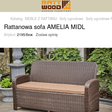
Katalog
MEBLE Z RATTANU
Sofy ogrodowe
Sofy ogrodowe 
Rattanowa sofa AMELIA MIDL
Artykuł:
2195/беж
Zostaw opinię